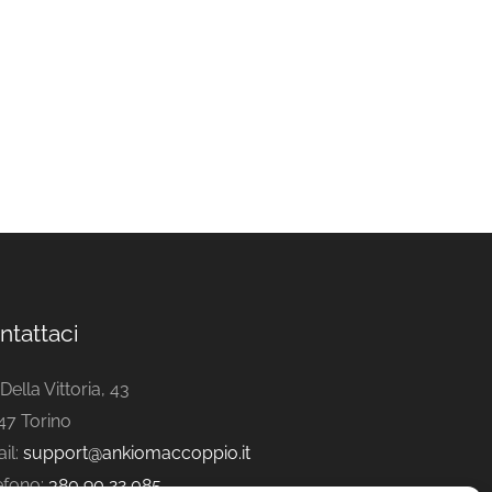
ntattaci
Della Vittoria, 43
47 Torino
il:
support@ankiomaccoppio.it
efono:
380 90 22 085