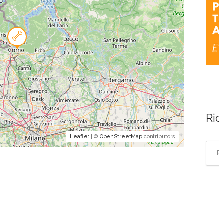
Ri
Leaflet
| ©
OpenStreetMap
contributors