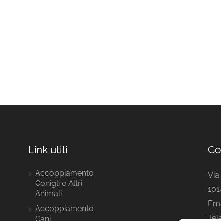
Link utili
Co
Accoppiamento
Via 
Conigli e Altri
101
Animali
Ema
Accoppiamento
Tel
Cani