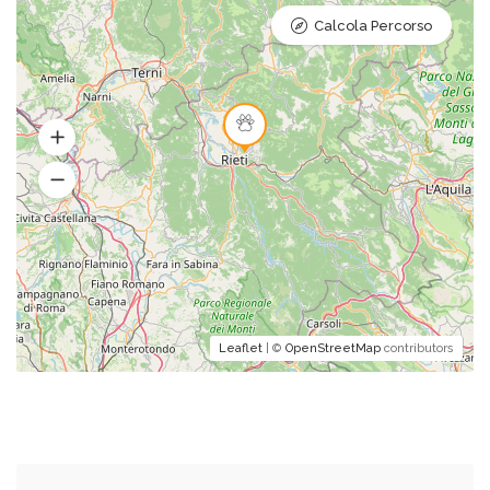
Calcola Percorso
Leaflet
| ©
OpenStreetMap
contributors